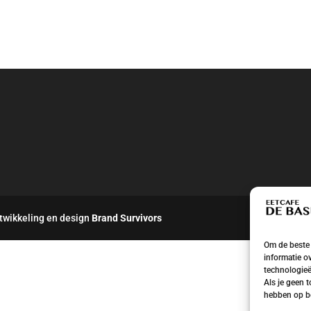
twikkeling en design
Brand Survivors
Om de beste 
informatie o
technologieë
Als je geen 
hebben op be