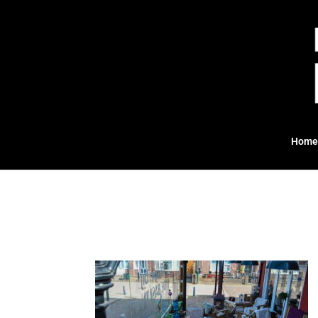
Home
HEADER 03