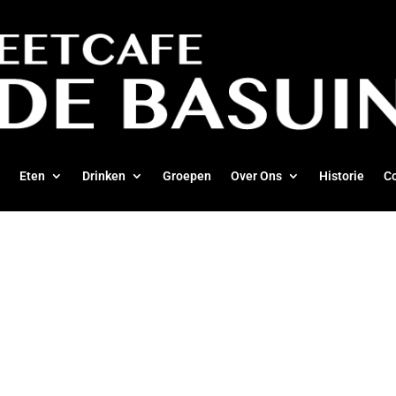
Eten
Drinken
Groepen
Over Ons
Historie
C