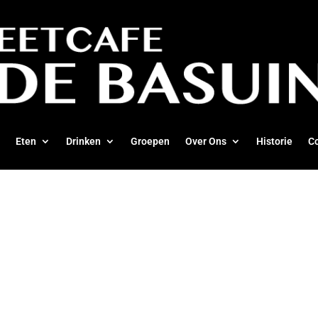
Eten
Drinken
Groepen
Over Ons
Historie
C