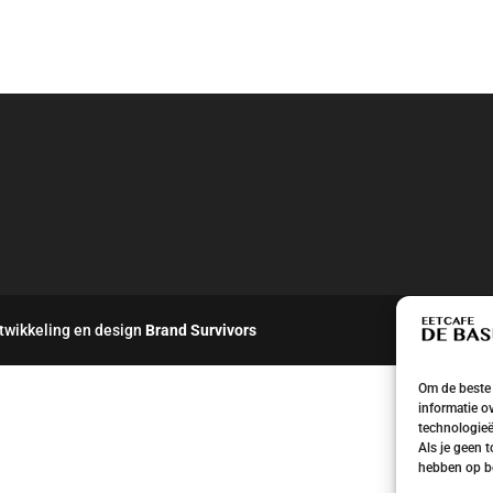
twikkeling en design
Brand Survivors
Om de beste 
informatie o
technologieë
Als je geen 
hebben op be