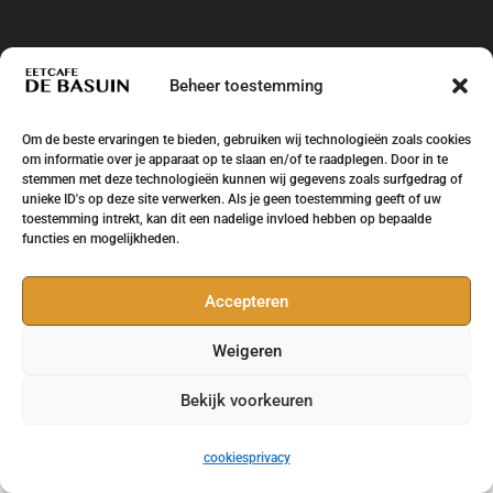
Beheer toestemming
Om de beste ervaringen te bieden, gebruiken wij technologieën zoals cookies
om informatie over je apparaat op te slaan en/of te raadplegen. Door in te
stemmen met deze technologieën kunnen wij gegevens zoals surfgedrag of
unieke ID's op deze site verwerken. Als je geen toestemming geeft of uw
toestemming intrekt, kan dit een nadelige invloed hebben op bepaalde
functies en mogelijkheden.
Accepteren
Weigeren
Eetcafe de Basuin Leeuwarden Huizum West -
Ontwikkeling en design
Brand Survivors
Bekijk voorkeuren
cookies
privacy