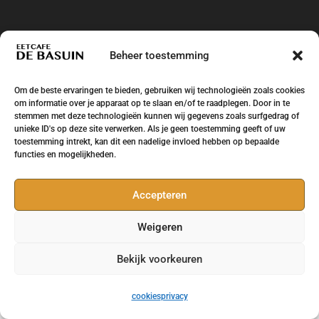
Beheer toestemming
Om de beste ervaringen te bieden, gebruiken wij technologieën zoals cookies
om informatie over je apparaat op te slaan en/of te raadplegen. Door in te
stemmen met deze technologieën kunnen wij gegevens zoals surfgedrag of
unieke ID's op deze site verwerken. Als je geen toestemming geeft of uw
toestemming intrekt, kan dit een nadelige invloed hebben op bepaalde
functies en mogelijkheden.
Accepteren
Weigeren
Eetcafe de Basuin Leeuwarden Huizum West -
Ontwikkeling en design
Brand Survivors
Bekijk voorkeuren
cookies
privacy