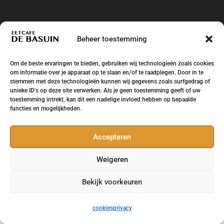
Beheer toestemming
Om de beste ervaringen te bieden, gebruiken wij technologieën zoals cookies
om informatie over je apparaat op te slaan en/of te raadplegen. Door in te
stemmen met deze technologieën kunnen wij gegevens zoals surfgedrag of
unieke ID's op deze site verwerken. Als je geen toestemming geeft of uw
toestemming intrekt, kan dit een nadelige invloed hebben op bepaalde
functies en mogelijkheden.
Eetcafe de Basuin Leeuwarden Huizum West -
Accepteren
Ontwikkeling en design
Brand Survivors
Weigeren
Bekijk voorkeuren
cookies
privacy